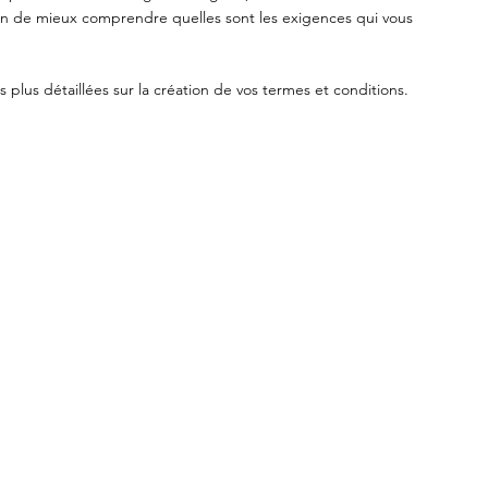
in de mieux comprendre quelles sont les exigences qui vous
 plus détaillées sur la création de vos termes et conditions.
Menu
Jyotish
ur
Hypnose QHHT
Ayur-Jyotish
Prestations