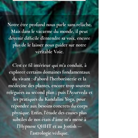
Notre être profond nous parle sans relâche.
Mais dans le vacarme du monde, il peut
devenir difficile d'entendre sa voix, encore
plus de le laisser nous guider sur notre
véritable Voie.
C’est ce fil intérieur qui m’a conduit, à
explorer certains domaines fondamentaux
du vivant : d’abord l’herboristerie et la
médecine des plantes, encore trop souvent
reléguées au second plan ; puis l’Ayurveda et
les pratiques du Kundalini Yoga, pour
répondre aux besoins concrets du corps
physique. Enfin, l’étude des causes plus
subtiles de nos états d’âme m’a mené à
l’Hypnose QHHT et au Jyotish —
l’astrologie védique.