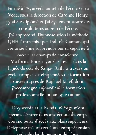
Formé à l’Ayurveda au sein de l’école Gaya
Veda, sous la direction de Caroline Henry,
j’y ai été diplômé et j’ai également assuré des
consultations au sein de l’école.
J’ai approfondi l’hypnose selon la méthode
QHHT transmise par Dolorès Cannon, qui
continue à me surprendre par sa capacité à
ouvrir les champs de conscience.
Ma formation en Jyotish s’inscrit dans la
lignée directe de Sanjay Rath, à travers un
cycle complet de cinq années de formation
suivies auprès de Raphaël Kalef, dont
j’accompagne aujourd’hui la formation
professionnelle en tant que tuteur.
L’Ayurveda et le Kundalini Yoga m’ont
permis d’entrer dans une écoute du corps
comme porte d’accès aux plans supérieurs.
L’Hypnose m’a ouvert à une compréhension
radicale des dimensions de l’âme.