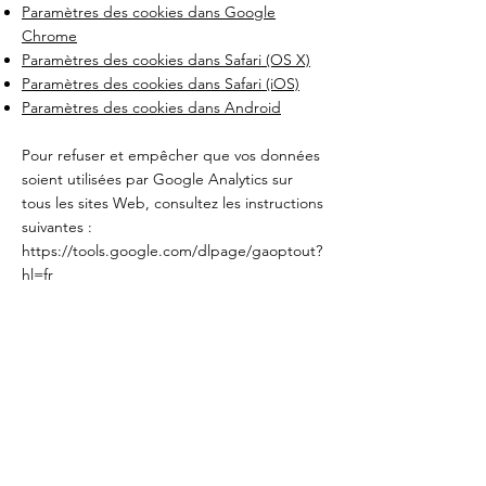
Paramètres des cookies dans Google
Chrome
Paramètres des cookies dans Safari (OS X)
Paramètres des cookies dans Safari (iOS)
Paramètres des cookies dans Android
Pour refuser et empêcher que vos données
soient utilisées par Google Analytics sur
tous les sites Web, consultez les instructions
suivantes :
https://tools.google.com/dlpage/gaoptout?
hl=fr
Il se peut que nous modifiions cette
politique en matière de cookies. Nous vous
encourageons à consulter régulièrement
cette page pour obtenir les dernières
informations sur les cookies.