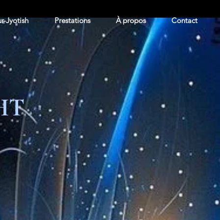
r-Jyotish
Prestations
À propos
Contact
HHT