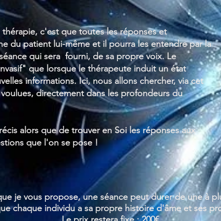
 thérapie, c'est que toutes les réponses et
e du patient lui-même et il pourra les entendre par la
 séance qui sera fourni, de sa propre voix. Le
nvasif" que lorsque le thérapeute induit un état
lles informations. Ici, nous allons chercher, via cet
s voulues, directement dans les profondeurs du
écis alors que de trouver en Soi les réponses aux
stions que l'on se pose !
que je vous propose, une séance peut durer de une à plu
sque chaque individu a sa propre histoire d'âme et ses p
Le prix restera fixe : 200€