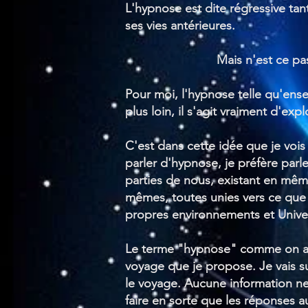
L'hypnose est dite régressive tant
ses vies antérieures.
Mais n'est ce pa
Pour moi, l'hypnose telle qu'en
plus loin, il s'agit vraiment d'exp
C'est dans cette idée que je vois
parler d'hypnose, je préfère parl
parties de nous, existant en mêm
mêmes, toutes unies vers ce que 
propres environnements et Univer
Le terme "hypnose" comme on a l'h
voyage que je propose. Je vais s
le voyage. Aucune information ne 
faire en sorte que les réponses 