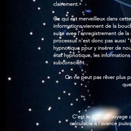
clairement.
Ce qui est merveilleux dans cette
informations viennent de la bouch
suite avec l'enregistrement de la
processus n'est donc pas aussi "i
hypnotique pour y insérer de nouve
état hypnotique, les information
subconscient.
On ne peut pas rêver plus pr
que
C'est le type de voyage 
calculable à l'avance pui