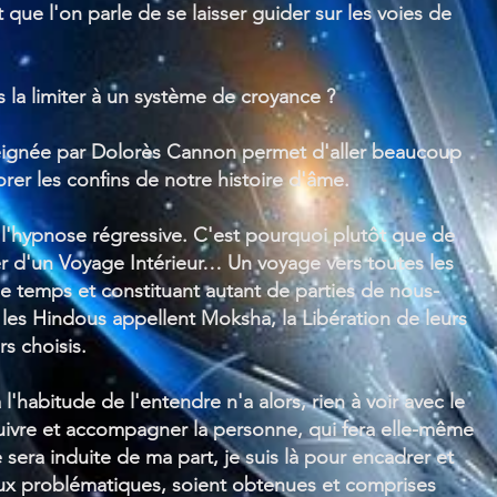
 que l'on parle de se laisser guider sur les voies de
s la limiter à un système de croyance ?
seignée par Dolorès Cannon permet d'aller beaucoup
lorer les confins de notre histoire d'âme.
 l'hypnose régressive. C'est pourquoi plutôt que de
er d'un Voyage Intérieur… Un voyage vers toutes les
e temps et constituant autant de parties de nous-
les Hindous appellent Moksha, la Libération de leurs
s choisis.
abitude de l'entendre n'a alors, rien à voir avec le
uivre et accompagner la personne, qui fera elle-même
sera induite de ma part, je suis là pour encadrer et
aux problématiques, soient obtenues et comprises