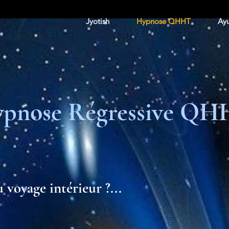
Jyotish
Hypnose QHHT
Ayu
pnose Régressive Q
 voyage intérieur ?...